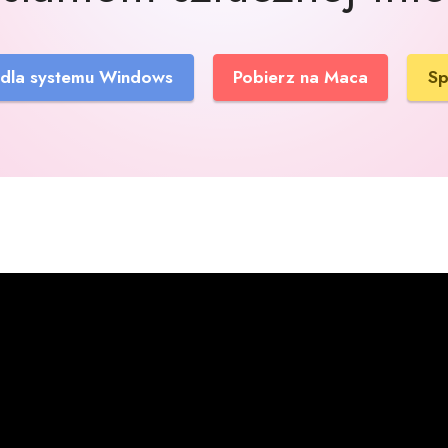
 dla systemu Windows
Pobierz na Maca
Sp