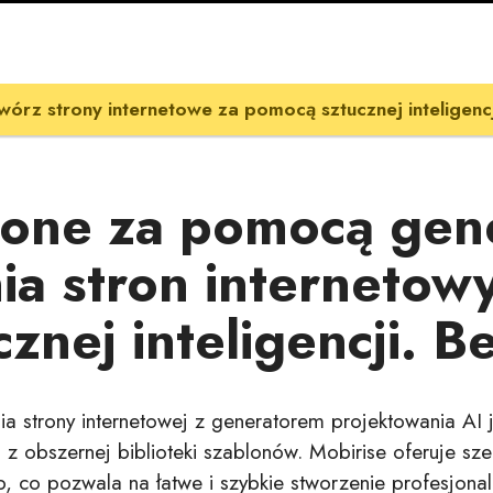
wórz strony internetowe za pomocą sztucznej inteligencj
one za pomocą gen
ia stron internetow
cznej inteligencji. B
a strony internetowej z generatorem projektowania AI je
 z obszernej biblioteki szablonów. Mobirise oferuje sz
 co pozwala na łatwe i szybkie stworzenie profesjonaln