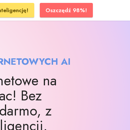
teligencję!
Oszczędź 98%!
RNETOWYCH AI
rnetowe na
ac! Bez
 darmo, z
ligencji.