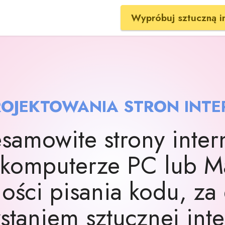
Wypróbuj sztuczną in
ROJEKTOWANIA STRON INTE
samowite strony inte
komputerze PC lub M
ości pisania kodu, za
taniem sztucznej inte