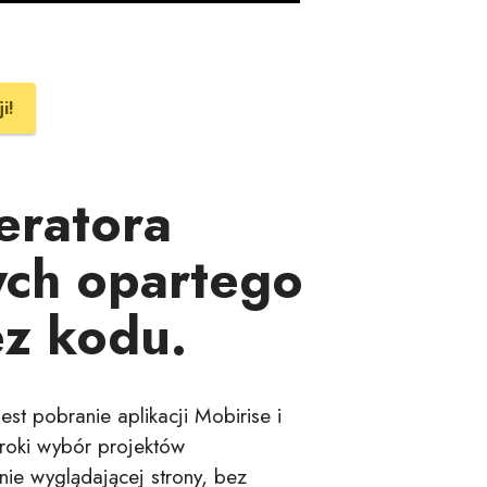
i!
eratora
ych opartego
ez kodu.
st pobranie aplikacji Mobirise i
eroki wybór projektów
ie wyglądającej strony, bez