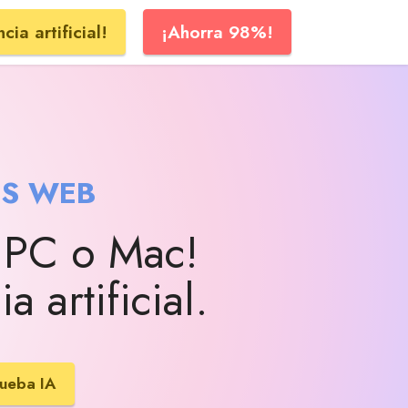
cia artificial!
¡Ahorra 98%!
OS WEB
u PC o Mac!
a artificial.
ueba IA