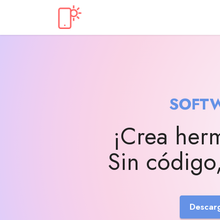
SOFTW
¡Crea herm
Sin código, 
Descar